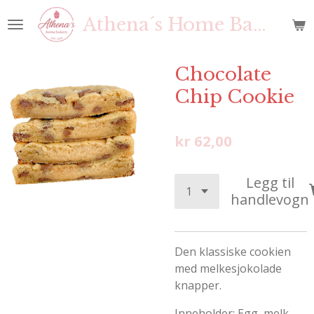
Gå
Athena´s Home Bakery
til
hovedinnhold
Chocolate
Chip Cookie
kr 62,00
Legg til
handlevogn
Den klassiske cookien
med melkesjokolade
knapper.
Inneholder: Egg, melk,